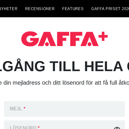
NYHETER
RECENSIONER
FEATURES
GAFFA PRISET 202
LGÅNG TILL HELA
 din mejladress och ditt lösenord för att få full åtk
MEJL
*
LÖSENORD
*