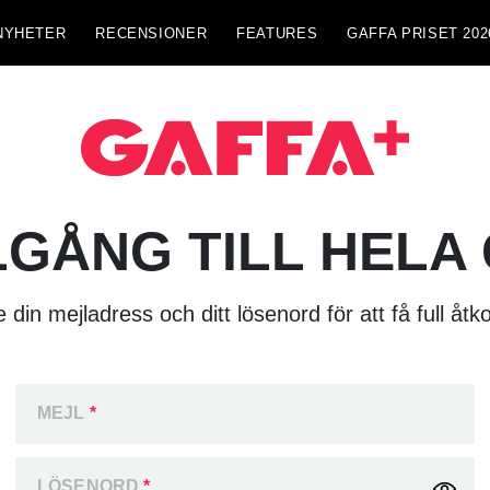
NYHETER
RECENSIONER
FEATURES
GAFFA PRISET 202
LGÅNG TILL HELA
 din mejladress och ditt lösenord för att få full åtk
MEJL
*
LÖSENORD
*