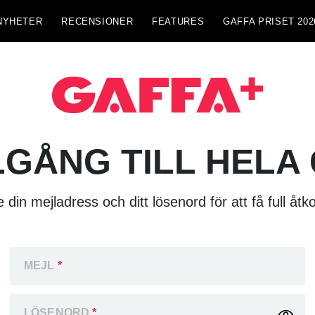
NYHETER
RECENSIONER
FEATURES
GAFFA PRISET 202
LGÅNG TILL HELA
 din mejladress och ditt lösenord för att få full åtk
MEJL
*
LÖSENORD
*