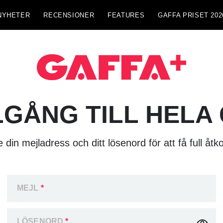
NYHETER
RECENSIONER
FEATURES
GAFFA PRISET 202
LGÅNG TILL HELA
 din mejladress och ditt lösenord för att få full åtk
MEJL
*
LÖSENORD
*