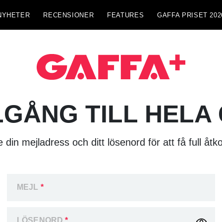
NYHETER
RECENSIONER
FEATURES
GAFFA PRISET 202
LGÅNG TILL HELA
 din mejladress och ditt lösenord för att få full åtk
MEJL
*
LÖSENORD
*