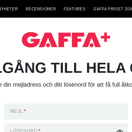
NYHETER
RECENSIONER
FEATURES
GAFFA PRISET 202
LGÅNG TILL HELA
 din mejladress och ditt lösenord för att få full åtk
MEJL
*
LÖSENORD
*