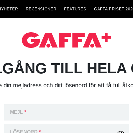
NYHETER
RECENSIONER
FEATURES
GAFFA PRISET 202
LGÅNG TILL HELA
 din mejladress och ditt lösenord för att få full åtk
MEJL
*
LÖSENORD
*