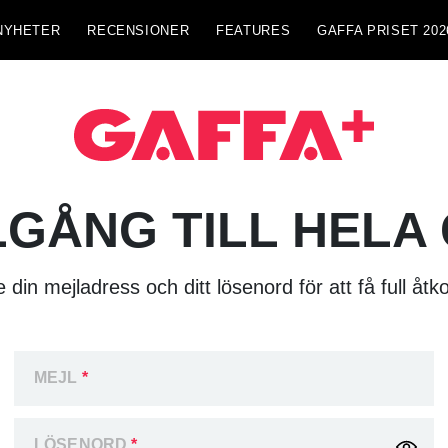
NYHETER
RECENSIONER
FEATURES
GAFFA PRISET 202
LGÅNG TILL HELA
 din mejladress och ditt lösenord för att få full åtk
MEJL
*
LÖSENORD
*