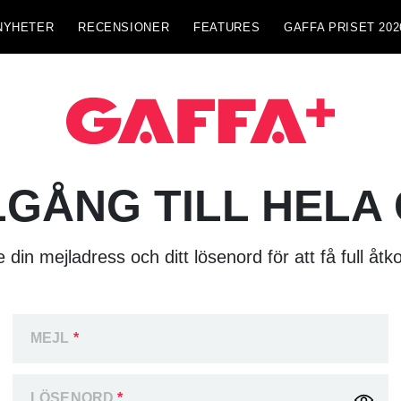
NYHETER
RECENSIONER
FEATURES
GAFFA PRISET 202
LGÅNG TILL HELA
 din mejladress och ditt lösenord för att få full åtk
MEJL
*
LÖSENORD
*