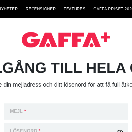
NYHETER
RECENSIONER
FEATURES
GAFFA PRISET 202
LGÅNG TILL HELA
 din mejladress och ditt lösenord för att få full åtk
MEJL
*
LÖSENORD
*