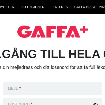
NYHETER
RECENSIONER
FEATURES
GAFFA PRISET 202
LGÅNG TILL HELA
 din mejladress och ditt lösenord för att få full åtk
MEJL
*
LÖSENORD
*