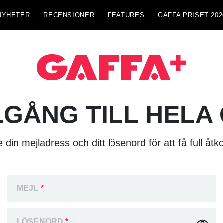
NYHETER
RECENSIONER
FEATURES
GAFFA PRISET 202
LGÅNG TILL HELA
 din mejladress och ditt lösenord för att få full åtk
MEJL
*
LÖSENORD
*