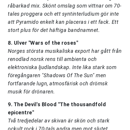
råbarkad mix. Skönt omslag som vittnar om 70-
tales proggera och ett syntinterludium gör inte
att Pyramido enkelt kan placeras i ett fack. Ett
stort plus för det häftiga bandnamnet.
8. Ulver "Wars of the roses"
Norges största musikaliska export har gått från
renodlad norsk rens till ambienta och
elektroniska ljudlandskap. Inte lika stark som
föregångaren "Shadows Of The Sun" men
fortfarande lugn, atmosfärisk och drömsk
musik för drönaren.
9. The Devil's Blood "The thousandfold
epicentre"
Två tredjedelar av skivan är skön och stark
ockult rock i 70-tals andra men mot slutet