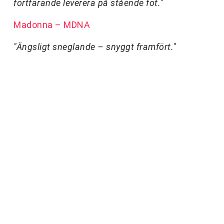
fortfarande leverera på stående fot."
Madonna – MDNA
"Ängsligt sneglande – snyggt framfört."