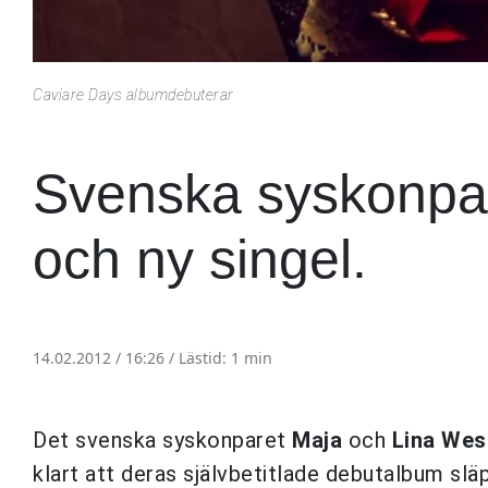
Caviare Days albumdebuterar
Svenska syskonpar
och ny singel.
14.02.2012 / 16:26 /
Lästid: 1 min
Det svenska syskonparet
Maja
och
Lina Wes
klart att deras självbetitlade debutalbum släpp