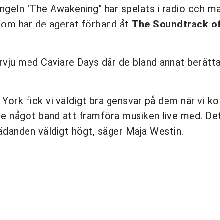
singeln "The Awakening" har spelats i radio och m
utom har de agerat förband åt
The Soundtrack o
rvju med Caviare Days där de bland annat berätt
w York fick vi väldigt bra gensvar på dem när vi 
hade något band att framföra musiken live med. De
rädanden väldigt högt, säger Maja Westin.