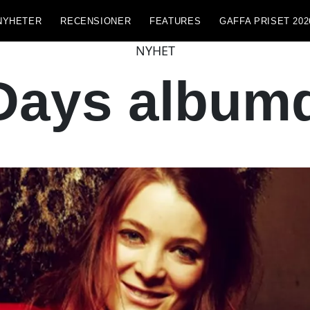
NYHETER
RECENSIONER
FEATURES
GAFFA PRISET 202
NYHET
Days album