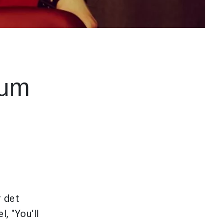
bum
r det
, "You'll