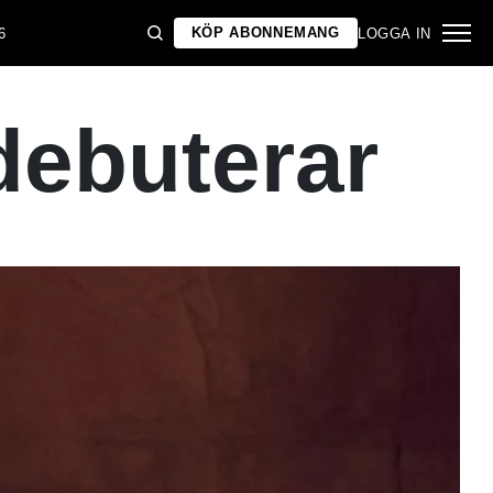
KÖP ABONNEMANG
6
LOGGA IN
debuterar