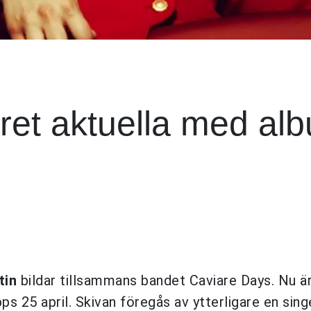
et aktuella med al
tin
bildar tillsammans bandet Caviare Days. Nu ä
s 25 april. Skivan föregås av ytterligare en singel