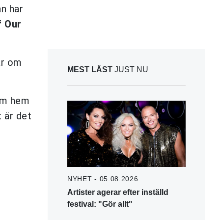
an har
f Our
ar om
MEST LÄST
JUST NU
kom hem
t är det
NYHET - 05.08.2026
Artister agerar efter inställd
festival: "Gör allt"