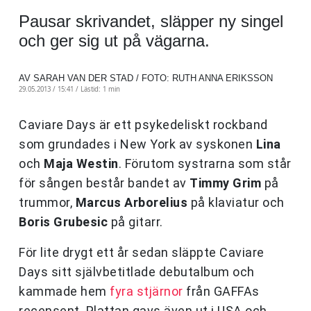
Pausar skrivandet, släpper ny singel
och ger sig ut på vägarna.
AV SARAH VAN DER STAD / FOTO: RUTH ANNA ERIKSSON
29.05.2013 / 15:41 /
Lästid: 1 min
Caviare Days är ett psykedeliskt rockband
som grundades i New York av syskonen
Lina
och
Maja Westin
. Förutom systrarna som står
för sången består bandet av
Timmy Grim
på
trummor,
Marcus Arborelius
på klaviatur och
Boris Grubesic
på gitarr.
För lite drygt ett år sedan släppte Caviare
Days sitt självbetitlade debutalbum och
kammade hem
fyra stjärnor
från GAFFAs
recensent. Plattan gavs även ut i USA och