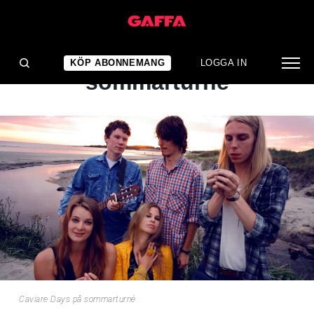
NYHET
Caviare Days på
KÖP ABONNEMANG
LOGGA IN
sommarturné
Caviare Days på sommarturné