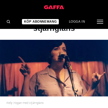
NYHET
Kelly Hogan med
KÖP ABONNEMANG
LOGGA IN
stjärnglans
Kelly Hogan med stjärnglans