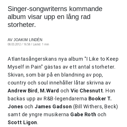
Singer-songwriterns kommande
album visar upp en lång rad
storheter.
AV JOAKIM LINDÉN
08.03.2012 / 16:58 /
Lästid: 1 min
Atlantasångerskans nya album "I Like to Keep
Myself in Pain" gästas av ett antal storheter.
Skivan, som bär på en blandning av pop,
country och soul innehåller låtar skrivna av
Andrew Bird
,
M.Ward
och
Vic Chesnutt
. Hon
backas upp av R&B-legendarerna
Booker T.
Jones
och
James Gadson
(Bill Withers, Beck)
samt de yngre musikerna
Gabe Roth
och
Scott Ligon
.