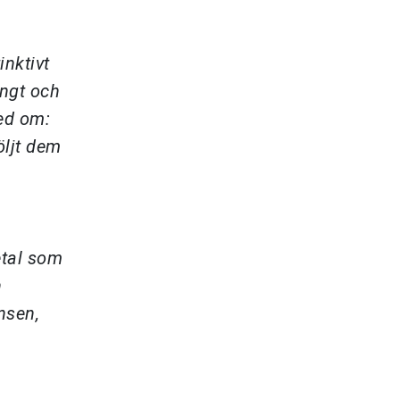
inktivt
ångt och
med om:
öljt dem
etal som
n
nsen,