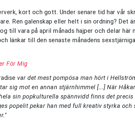
rverk, kort och gott. Under senare tid har vår sk
re. Ren galenskap eller helt i sin ordning? Det är 
tog till vara på april månads hajper och delar här
ch länkar till den senaste månadens sexstjärnig
er För Mig
radise
var det mest pompösa man hört i Hellströ
ktar sig mot en annan stjärnhimmel [...] När Håka
p hela sin popkulturella spännvidd finns det precis
s popelit pekar han med full kreativ styrka och 
r."