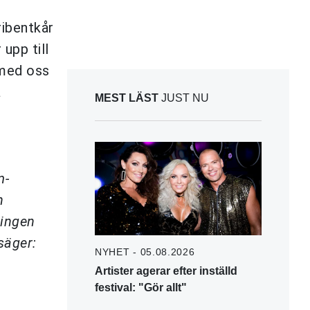
ribentkår
upp till
 med oss
a
MEST LÄST
JUST NU
m-
n
 ingen
säger:
NYHET - 05.08.2026
Artister agerar efter inställd
festival: "Gör allt"