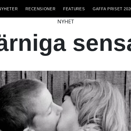
NYHETER
RECENSIONER
FEATURES
GAFFA PRISET 202
NYHET
ärniga sens