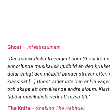
Ghost
−
Infestissumam
"Den musikaliska treenighet som Ghost kommit t
annorlunda musikalisk ljudbild än den kritike
dalar enligt den målbild bandet strävar eft
klassiskt [...] Ghost väljer inte den enkla vä
och skapa ett omvälvande andra album. Klart
tidlöst musikaliskt verk att mysa till."
The Knife
−
Shaking The Habitual