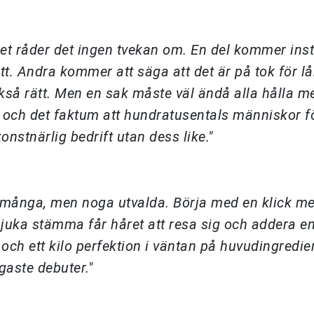
det råder det ingen tvekan om. En del kommer inst
ätt. Andra kommer att säga att det är på tok för l
ckså rätt. Men en sak måste väl ändå alla hålla 
 och det faktum att hundratusentals människor f
onstnärlig bedrift utan dess like."
r många, men noga utvalda. Börja med en klick m
juka stämma får håret att resa sig och addera e
k och ett kilo perfektion i väntan på huvudingredie
gaste debuter."