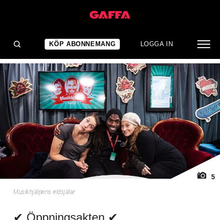
1
/ 5
NYHET
Musikhjälpens eldsjälar
KÖP ABONNEMANG
LOGGA IN
5
Musikhjälpens eldsjälar
✔ Öppningsakten ✔