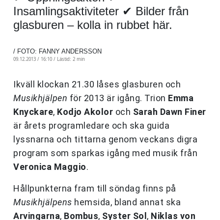
Insamlingsaktiviteter ✔ Bilder från
glasburen – kolla in rubbet här.
/ FOTO: FANNY ANDERSSON
09.12.2013 / 16:10 /
Lästid: 2 min
Ikväll klockan 21.30 låses glasburen och
Musikhjälpen
för 2013 är igång. Trion
Emma
Knyckare
,
Kodjo Akolor
och
Sarah Dawn Finer
är årets programledare och ska guida
lyssnarna och tittarna genom veckans digra
program som sparkas igång med musik från
Veronica Maggio
.
Hållpunkterna fram till söndag finns på
Musikhjälpens
hemsida, bland annat ska
Arvingarna
,
Bombus
,
Syster Sol
,
Niklas von