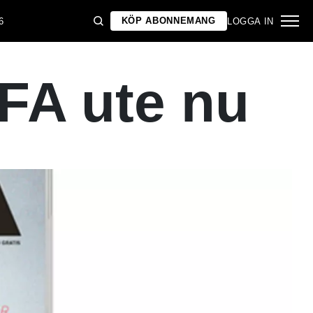
KÖP ABONNEMANG
6
LOGGA IN
FA ute nu