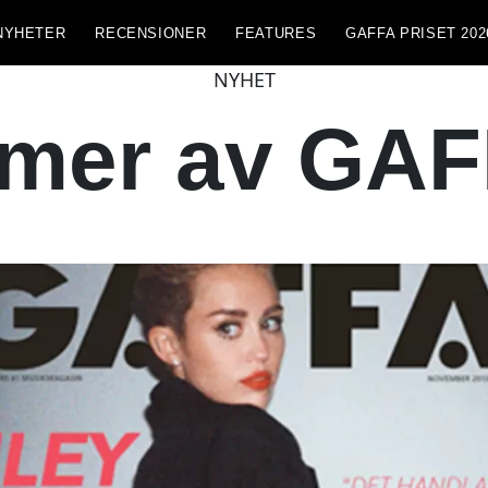
NYHETER
RECENSIONER
FEATURES
GAFFA PRISET 202
NYHET
mer av GAF