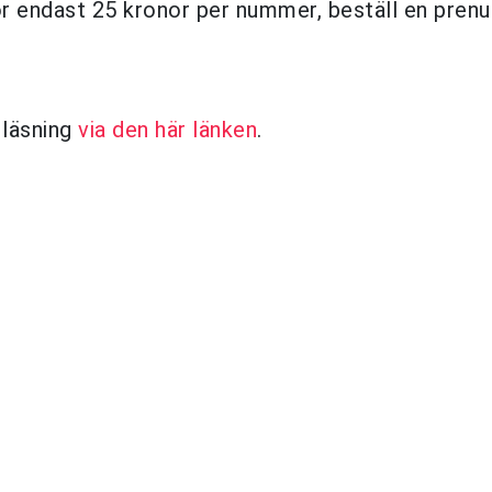
ör endast 25 kronor per nummer, beställ en pren
 läsning
via den här länken
.