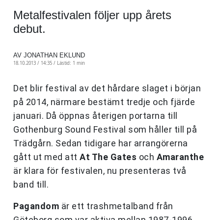
Metalfestivalen följer upp årets
debut.
AV JONATHAN EKLUND
18.10.2013 / 14:35 /
Lästid: 1 min
Det blir festival av det hårdare slaget i början
på 2014, närmare bestämt tredje och fjärde
januari. Då öppnas återigen portarna till
Gothenburg Sound Festival som håller till på
Trädgårn. Sedan tidigare har arrangörerna
gått ut med att
At The Gates
och
Amaranthe
är klara för festivalen, nu presenteras två
band till.
Pagandom
är ett trashmetalband från
Göteborg som var aktiva mellan 1987-1996.