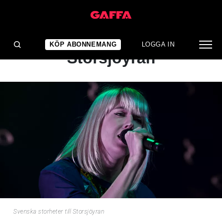
NYHET
Svenska storheter till
KÖP ABONNEMANG
LOGGA IN
Storsjöyran
Svenska storheter till Storsjöyran