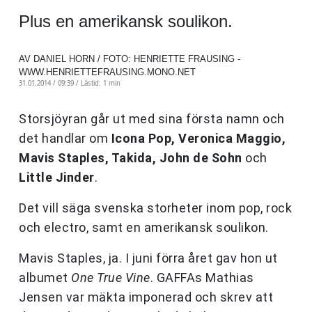
Plus en amerikansk soulikon.
AV DANIEL HORN / FOTO: HENRIETTE FRAUSING -
WWW.HENRIETTEFRAUSING.MONO.NET
31.01.2014 / 09:39 /
Lästid: 1 min
Storsjöyran går ut med sina första namn och
det handlar om
Icona Pop, Veronica Maggio,
Mavis Staples, Takida, John de Sohn
och
Little Jinder
.
Det vill säga svenska storheter inom pop, rock
och electro, samt en amerikansk soulikon.
Mavis Staples, ja. I juni förra året gav hon ut
albumet
One True Vine
. GAFFAs Mathias
Jensen var mäkta imponerad och skrev att