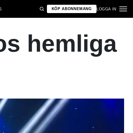
KÖP ABONNEMANG
6
LOGGA IN
os hemliga