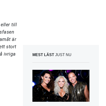
ller till
gsfasen
ramåt är
tt stort
å ivriga
MEST LÄST
JUST NU