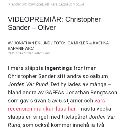
’’Handlar om manlighet, att vara pappa och pojke’’
VIDEOPREMIÄR: Christopher
Sander – Oliver
AV JONATHAN EKLUND / FOTO: IGA MIKLER & KACHNA
BARANIEWICZ
09.11.2014 / 10:00 /
Lästid: 2 min
I mars släppte
Ingentings
frontman
Christopher Sander sitt andra soloalbum
Jorden Var Rund
. Det hyllades av många –
bland andra av GAFFAs Jonathan Bengtsson
som gav skivan 5 av 6 stjärnor och
vars
recension man kan läsa här
. I nästa vecka
släpps en singel med titelspåret
Jorden Var
Rund
, som också kommer innehålla två