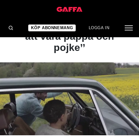
NYHET
’’Handlar om manlighet,
KÖP ABONNEMANG
LOGGA IN
att vara pappa och
pojke’’