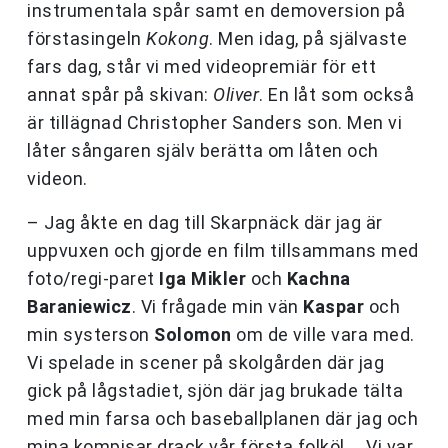
instrumentala spår samt en demoversion på
förstasingeln
Kokong
. Men idag, på självaste
fars dag, står vi med videopremiär för ett
annat spår på skivan:
Oliver
. En låt som också
är tillägnad Christopher Sanders son. Men vi
låter sångaren själv berätta om låten och
videon.
– Jag åkte en dag till Skarpnäck där jag är
uppvuxen och gjorde en film tillsammans med
foto/regi-paret
Iga Mikler
och
Kachna
Baraniewicz
. Vi frågade min vän
Kaspar
och
min systerson
Solomon
om de ville vara med.
Vi spelade in scener på skolgården där jag
gick på lågstadiet, sjön där jag brukade tälta
med min farsa och baseballplanen där jag och
mina kompisar drack vår första folköl … Vi var