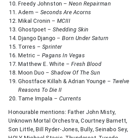
Freedy Johnston –
Neon Repairman
Adem –
Seconds Are Acorns
Mikal Cronin –
MCIII
Ghostpoet
–
Shedding Skin
Django Django
–
Born Under Saturn
Torres
–
Sprinter
Metric
–
Pagans In Vegas
Matthew E. White
–
Fresh Blood
Moon Duo
–
Shadow Of The Sun
Ghostface Killah & Adrian Younge
–
Twelve
Reasons To Die II
Tame Impala
–
Currents
Honourable mentions: Father John Misty,
Unknown Mortal Orchestra, Courtney Barnett,
Son Little, Bill Ryder-Jones, Bully, Seinabo Sey,
HOLY, Michael Stasis, Thundercat, Tuxedo,