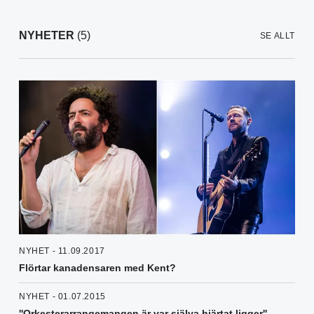
NYHETER
(5)
SE ALLT
NYHET - 11.09.2017
Flörtar kanadensaren med Kent?
NYHET - 01.07.2015
''Orkesterarrangemangen är var själva hjärtat ligger''