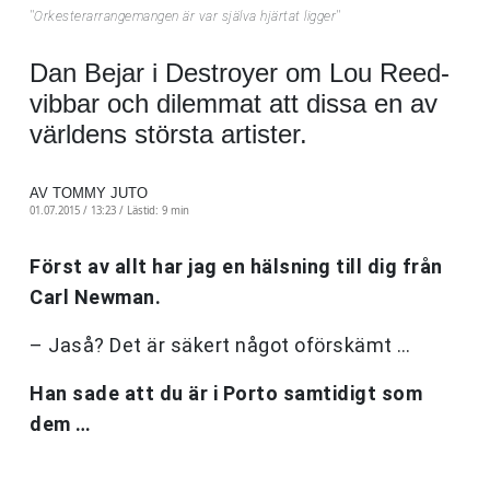
''Orkesterarrangemangen är var själva hjärtat ligger''
Dan Bejar i Destroyer om Lou Reed-
vibbar och dilemmat att dissa en av
världens största artister.
AV TOMMY JUTO
01.07.2015 / 13:23 /
Lästid: 9 min
Först av allt har jag en hälsning till dig från
Carl Newman.
– Jaså? Det är säkert något oförskämt …
Han sade att du är i Porto samtidigt som
dem …