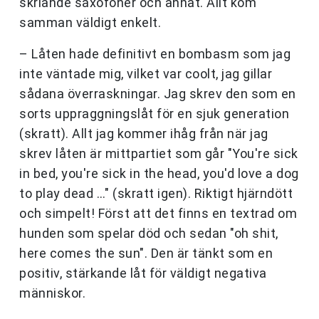
skriande saxofoner och annat. Allt kom
samman väldigt enkelt.
– Låten hade definitivt en bombasm som jag
inte väntade mig, vilket var coolt, jag gillar
sådana överraskningar. Jag skrev den som en
sorts uppraggningslåt för en sjuk generation
(skratt). Allt jag kommer ihåg från när jag
skrev låten är mittpartiet som går "You're sick
in bed, you're sick in the head, you'd love a dog
to play dead …" (skratt igen). Riktigt hjärndött
och simpelt! Först att det finns en textrad om
hunden som spelar död och sedan "oh shit,
here comes the sun". Den är tänkt som en
positiv, stärkande låt för väldigt negativa
människor.