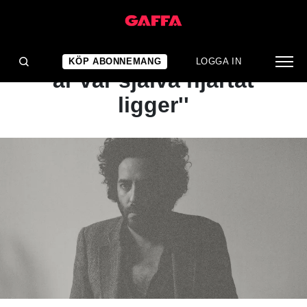
NYHET
''Orkesterarrangemangen
KÖP ABONNEMANG
LOGGA IN
är var själva hjärtat
ligger''