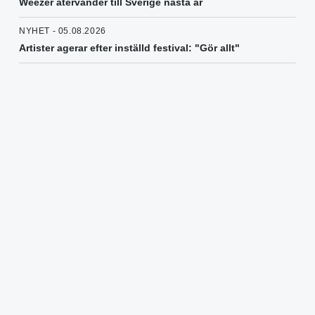
Weezer återvänder till Sverige nästa år
NYHET - 05.08.2026
Artister agerar efter inställd festival: "Gör allt"