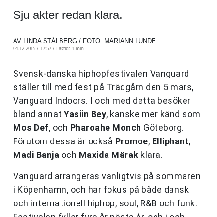
Sju akter redan klara.
AV LINDA STÅLBERG / FOTO: MARIANN LUNDE
04.12.2015 / 17:57 /
Lästid: 1 min
Svensk-danska hiphopfestivalen Vanguard
ställer till med fest på Trädgårn den 5 mars,
Vanguard Indoors. I och med detta besöker
bland annat
Yasiin
Bey
, kanske mer känd som
Mos
Def
, och
Pharoahe
Monch
Göteborg.
Förutom dessa är också
Promoe
,
Elliphant
,
Madi
Banja
och
Maxida
Märak
klara.
Vanguard arrangeras vanligtvis på sommaren
i Köpenhamn, och har fokus på både dansk
och internationell hiphop, soul, R&B och funk.
Festivalen fyller fyra år nästa år, och i och