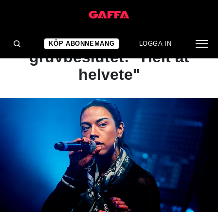
NYHET
Maxida Märak om
KÖP ABONNEMANG
LOGGA IN
gruvbeslutet: "Helt åt
helvete"