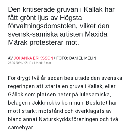
Den kritiserade gruvan i Kallak har
fått grönt ljus av Högsta
förvaltningsdomstolen, vilket den
svensk-samiska artisten Maxida
Märak protesterar mot.
AV
JOHANNA ERIKSSON
/ FOTO: DANIEL MELIN
26.06.2024 / 05:10 /
Lästid: 2 min
För drygt två år sedan beslutade den svenska
regeringen att starta en gruva i Kallak, eller
Gállok som platsen heter på lulesamiska,
belägen i Jokkmokks kommun. Beslutet har
mött starkt motstånd och överklagats av
bland annat Naturskyddsföreningen och två
samebyar.