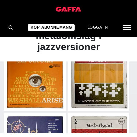
NYHET
Se klassiska
KÖP ABONNEMANG
LOGGA IN
metalomslag i
jazzversioner