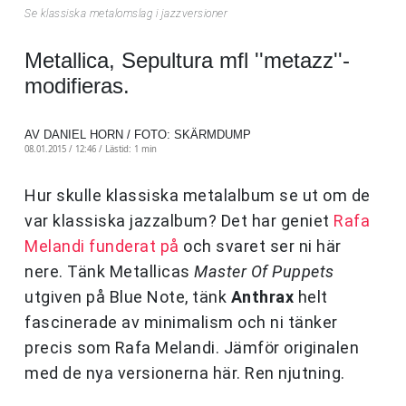
Se klassiska metalomslag i jazzversioner
Metallica, Sepultura mfl ''metazz''-
modifieras.
AV DANIEL HORN / FOTO: SKÄRMDUMP
08.01.2015 / 12:46 /
Lästid: 1 min
Hur skulle klassiska metalalbum se ut om de
var klassiska jazzalbum? Det har geniet
Rafa
Melandi funderat på
och svaret ser ni här
nere. Tänk Metallicas
Master Of Puppets
utgiven på Blue Note, tänk
Anthrax
helt
fascinerade av minimalism och ni tänker
precis som Rafa Melandi. Jämför originalen
med de nya versionerna här. Ren njutning.