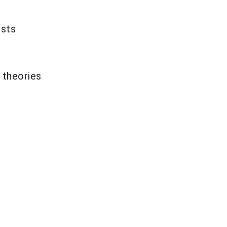
ists
 theories