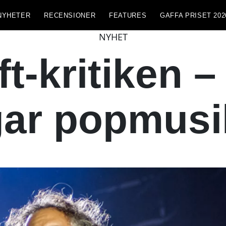
NYHETER
RECENSIONER
FEATURES
GAFFA PRISET 202
NYHET
ft-kritiken
gar popmusi