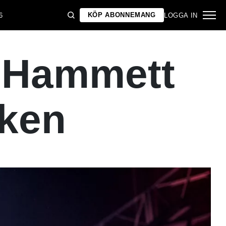
KÖP ABONNEMANG
6
LOGGA IN
 – Hammett
ken