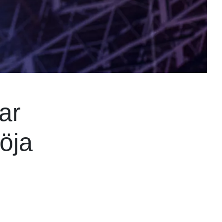
ar
röja