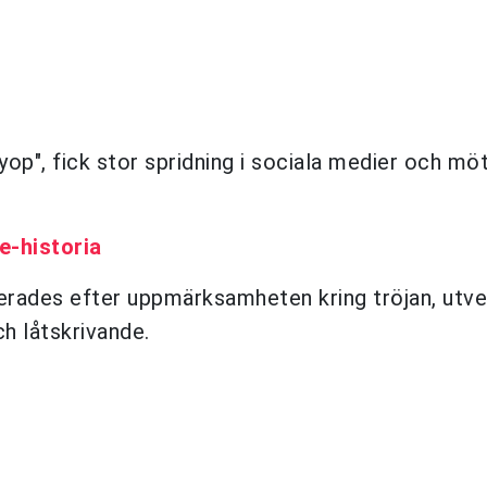
op", fick stor spridning i sociala medier och mö
e-historia
erades efter uppmärksamheten kring tröjan, utve
h låtskrivande.