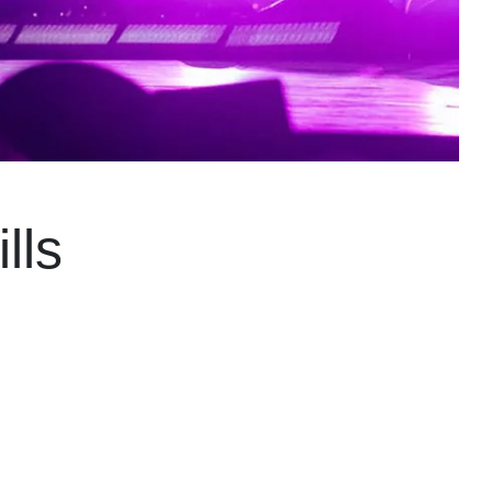
lls
.