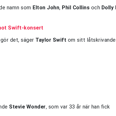
erade namn som
Elton John
,
Phil Collins
och
Dolly
mot Swift-konsert
n gör det, säger
Taylor Swift
om sitt låtskrivande
ande
Stevie Wonder
, som var 33 år när han fick