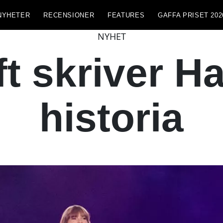
NYHETER
RECENSIONER
FEATURES
GAFFA PRISET 202
NYHET
ft skriver Ha
historia