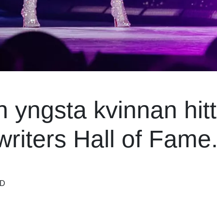
n yngsta kvinnan hitti
gwriters Hall of Fame
ND