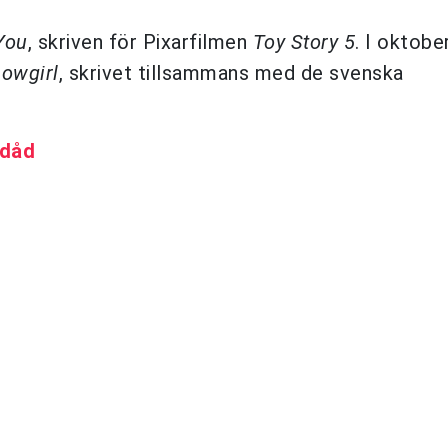
 You
, skriven för Pixarfilmen
Toy Story 5
. I oktobe
howgirl
, skrivet tillsammans med de svenska
-dåd