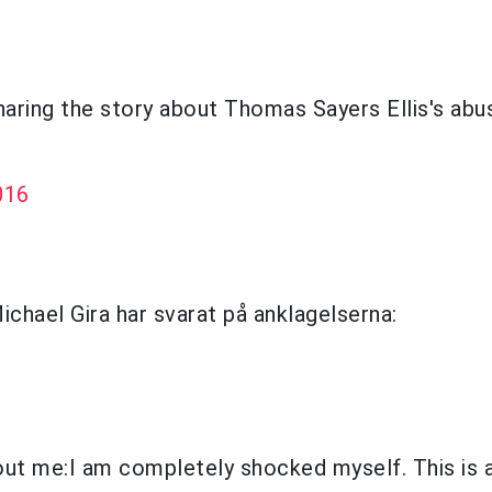
haring the story about Thomas Sayers Ellis's abu
016
chael Gira har svarat på anklagelserna:
out me:I am completely shocked myself. This is 