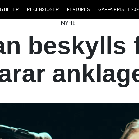
NYHETER
RECENSIONER
FEATURES
GAFFA PRISET 202
NYHET
n beskylls f
arar anklag