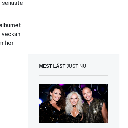
s senaste
 albumet
 veckan
m hon
MEST LÄST
JUST NU