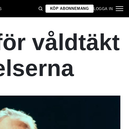
KÖP ABONNEMANG
6
LOGGA IN
ör våldtäkt
elserna