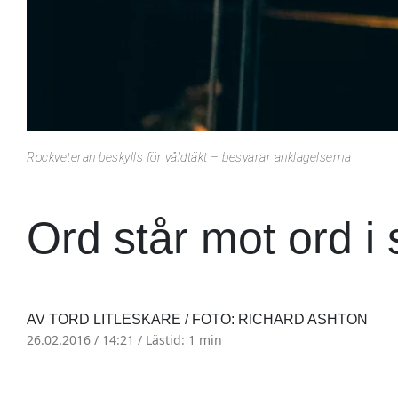
Rockveteran beskylls för våldtäkt – besvarar anklagelserna
Ord står mot ord i 
AV TORD LITLESKARE / FOTO: RICHARD ASHTON
26.02.2016 / 14:21 /
Lästid: 1 min