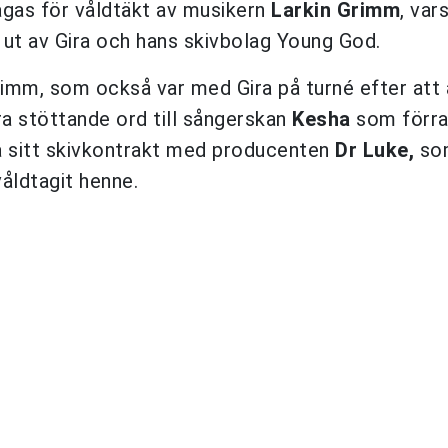
agas för våldtäkt av musikern
Larkin Grimm
, var
ut av Gira och hans skivbolag Young God.
Grimm, som också var med Gira på turné efter att
a stöttande ord till sångerskan
Kesha
som förra
ta sitt skivkontrakt med producenten
Dr Luke,
so
åldtagit henne.