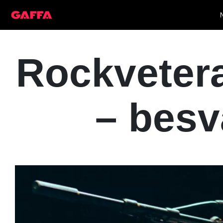
Rockvetera
– besv