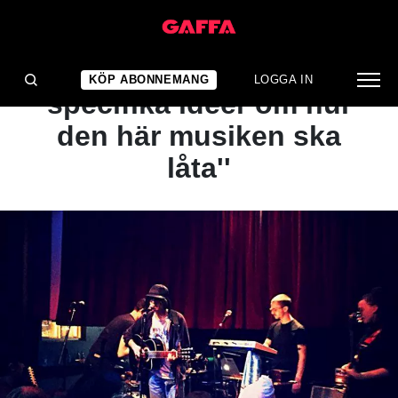
NYHET
''Det finns nog ganska
KÖP ABONNEMANG
LOGGA IN
specifika idéer om hur
den här musiken ska
låta''