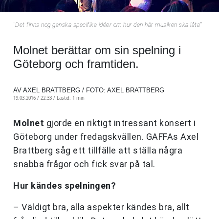
''Det finns nog ganska specifika idéer om hur den här musiken ska låta''
Molnet berättar om sin spelning i
Göteborg och framtiden.
AV AXEL BRATTBERG / FOTO: AXEL BRATTBERG
19.03.2016 / 22:33 /
Lästid: 1 min
Molnet
gjorde en riktigt intressant konsert i
Göteborg under fredagskvällen. GAFFAs Axel
Brattberg såg ett tillfälle att ställa några
snabba frågor och fick svar på tal.
Hur kändes spelningen?
– Väldigt bra, alla aspekter kändes bra, allt