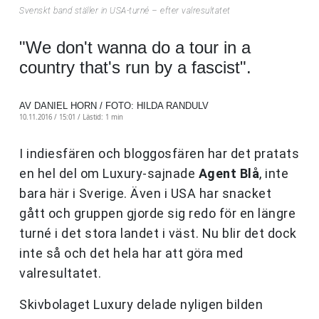
Svenskt band ställer in USA-turné – efter valresultatet
"We don't wanna do a tour in a
country that's run by a fascist".
AV DANIEL HORN / FOTO: HILDA RANDULV
10.11.2016 / 15:01 /
Lästid: 1 min
I indiesfären och bloggosfären har det pratats
en hel del om Luxury-sajnade
Agent Blå
, inte
bara här i Sverige. Även i USA har snacket
gått och gruppen gjorde sig redo för en längre
turné i det stora landet i väst. Nu blir det dock
inte så och det hela har att göra med
valresultatet.
Skivbolaget Luxury delade nyligen bilden