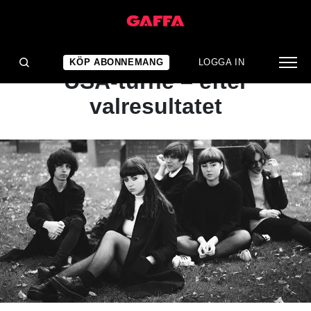
NYHET
Svenskt band ställer in
KÖP ABONNEMANG
LOGGA IN
USA-turné – efter
valresultatet