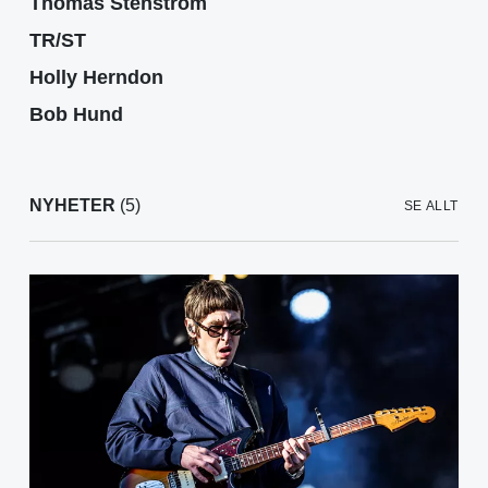
Thomas Stenström
TR/ST
Holly Herndon
Bob Hund
NYHETER
(5)
SE ALLT