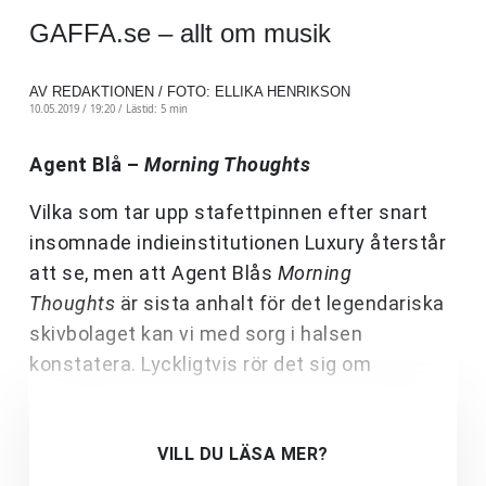
GAFFA.se – allt om musik
AV REDAKTIONEN / FOTO: ELLIKA HENRIKSON
10.05.2019 / 19:20 /
Lästid: 5 min
Agent Blå –
Morning Thoughts
Vilka som tar upp stafettpinnen efter snart
insomnade indieinstitutionen Luxury återstår
att se, men att Agent Blås
Morning
Thoughts
är sista anhalt för det legendariska
skivbolaget kan vi med sorg i halsen
konstatera. Lyckligtvis rör det sig om
VILL DU LÄSA MER?