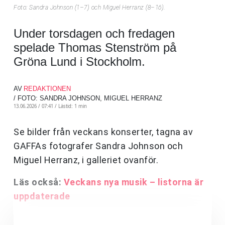
Foto: Sandra Johnson (1–7) och Miguel Herranz (8–16).
Under torsdagen och fredagen
spelade Thomas Stenström på
Gröna Lund i Stockholm.
AV
REDAKTIONEN
/ FOTO: SANDRA JOHNSON, MIGUEL HERRANZ
13.06.2026 / 07:41 /
Lästid: 1 min
Se bilder från veckans konserter, tagna av
GAFFAs fotografer Sandra Johnson och
Miguel Herranz, i galleriet ovanför.
Läs också:
Veckans nya musik – listorna är
uppdaterade