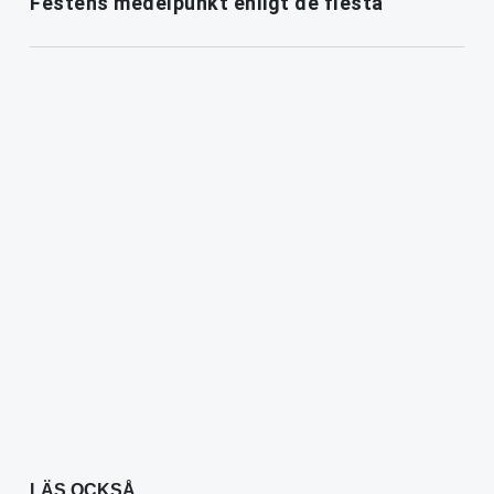
Festens medelpunkt enligt de flesta
LÄS OCKSÅ