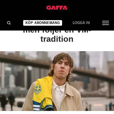
NYHET
Stenström får kritik –
KÖP ABONNEMANG
LOGGA IN
men följer en VM-
tradition