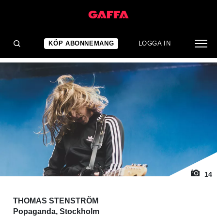
1
/ 14
KONSERTRECENSION
Så så så, nej bara nej
KÖP ABONNEMANG
LOGGA IN
14
THOMAS STENSTRÖM
Popaganda, Stockholm