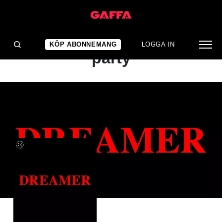
ALBUMRECENSION
Vemod fångat i ett stort
KÖP ABONNEMANG
LOGGA IN
party