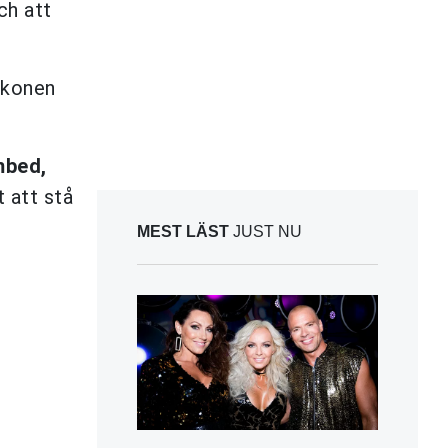
ch att
ikonen
mbed,
t att stå
MEST LÄST
JUST NU