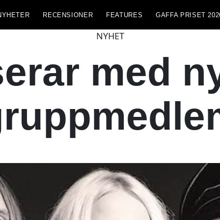
NYHETER
RECENSIONER
FEATURES
GAFFA PRISET 202
NYHET
serar med n
gruppmedle