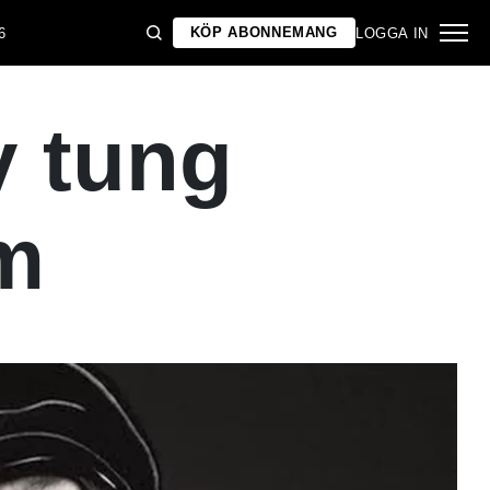
KÖP ABONNEMANG
6
LOGGA IN
y tung
m