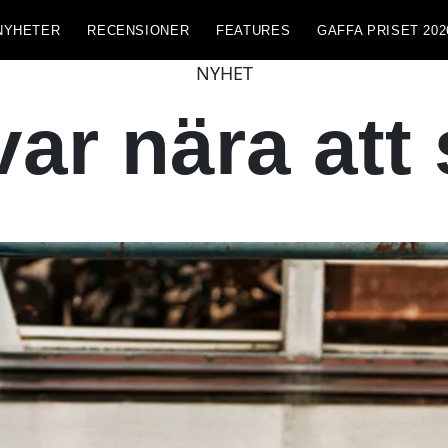
NYHETER
RECENSIONER
FEATURES
GAFFA PRISET 202
NYHET
ar nära att 