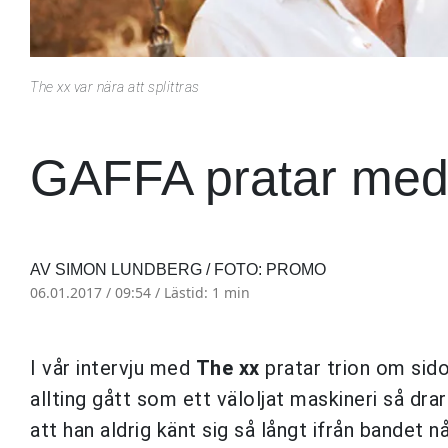
The xx var nära att splittras
GAFFA pratar med 
AV SIMON LUNDBERG / FOTO: PROMO
06.01.2017 / 09:54 /
Lästid: 1 min
I vår intervju med
The xx
pratar trion om sid
allting gått som ett väloljat maskineri så dr
att han aldrig känt sig så långt ifrån bandet n