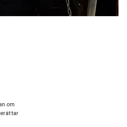
gan om
erättar