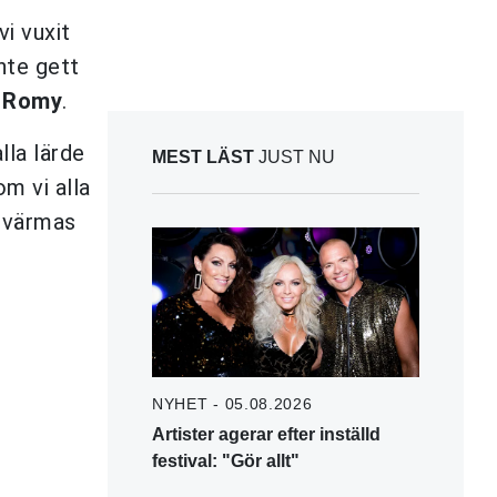
vi vuxit
inte gett
v
Romy
.
lla lärde
MEST LÄST
JUST NU
om vi alla
a värmas
NYHET - 05.08.2026
Artister agerar efter inställd
festival: "Gör allt"