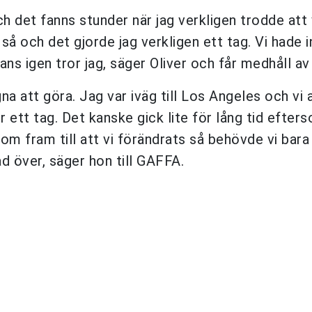
ch det fanns stunder när jag verkligen trodde att 
a så och det gjorde jag verkligen ett tag. Vi hade 
mans igen tror jag, säger Oliver och får medhåll a
a att göra. Jag var iväg till Los Angeles och vi a
 ett tag. Det kanske gick lite för lång tid efters
kom fram till att vi förändrats så behövde vi bar
lad över, säger hon till GAFFA.