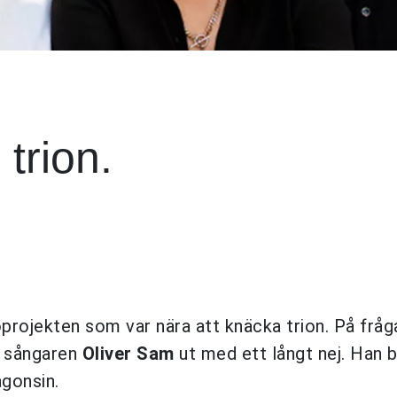
trion.
oprojekten som var nära att knäcka trion. På frå
ar sångaren
Oliver Sam
ut med ett långt nej. Han b
ågonsin.