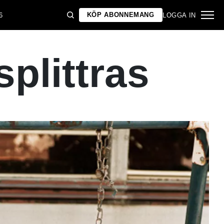
KÖP ABONNEMANG
6
LOGGA IN
splittras