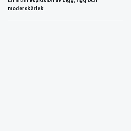
En intim explosion av cigg, ligg och
moderskärlek