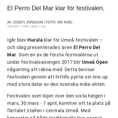
El Perro Del Mar klar för festivalen.
AV JOSEFI JÖNSSON / FOTO: ARI KING
19.01.2017 / 13:45 /
Lästid: 1 min
Igår blev
Hurula
klar för Umeå-festivalen –
och idag presenterades även
El Perro Del
Mar
. Som
en av de första festivalerna ut
under festivalsäsongen 2017 blir
Umeå Open
någonting att räkna med. Detta bevisar
festivalen genom att hittills pynta sin line-up
med stora delar av den svenska indie-eliten.
Festivalen som löper över den sista helgen i
mars, 30 mars - 1 april, kommer att ta plats på
flertalet ställen i centrala Umeå. Med
konserter på både traditionella live-scener