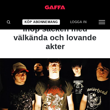
NYHET
Metalfestivalen knyter
KÖP ABONNEMANG
LOGGA IN
ihop säcken med
välkända och lovande
akter