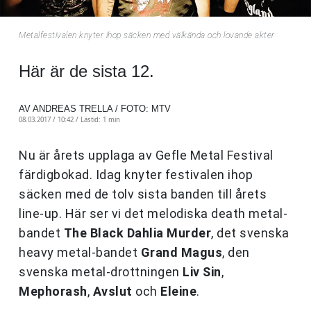
Metalfestivalen knyter ihop säcken med välkända och lovande akter
Här är de sista 12.
AV ANDREAS TRELLA / FOTO: MTV
08.03.2017 / 10:42 /
Lästid: 1 min
Nu är årets upplaga av Gefle Metal Festival
färdigbokad. Idag knyter festivalen ihop
säcken med de tolv sista banden till årets
line-up. Här ser vi det melodiska death metal-
bandet
The Black Dahlia Murder
, det svenska
heavy metal-bandet
Grand Magus
, den
svenska metal-drottningen
Liv Sin
,
Mephorash
,
Avslut
och
Eleine
.