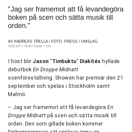
"Jag ser framemot att få levandegöra
boken på scen och sätta musik till
orden."
AV ANDREAS TRELLA / FOTO: PRESS / OMSLAG
16.03.2017 / 09:40 /
Lästid: 1 min
I höst blir
Jason
"
Timbuktu
"
Diakités
hyllade
debutbok
En Droppe Midnatt
scenföreställning. Showen har premiär den 21
september och spelas i Stockholm samt
Malmö.
– Jag ser framemot att få levandegöra
En
Droppe Midnatt
på scen och sätta musik till
orden. Den som gillade boken kommer
förhoppningsvis att uppleva ännu en