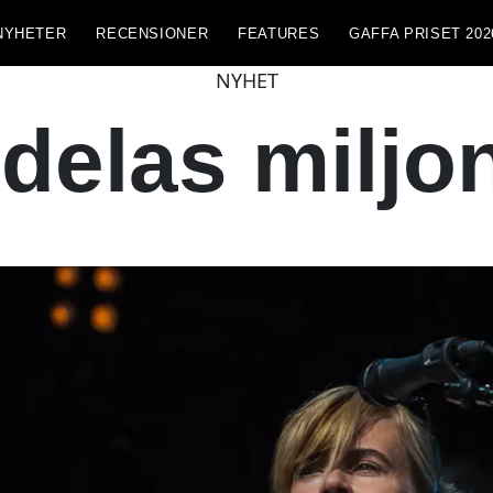
NYHETER
RECENSIONER
FEATURES
GAFFA PRISET 202
NYHET
lldelas milj