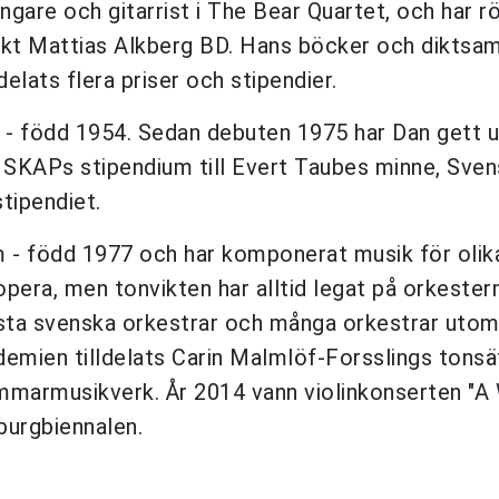
gare och gitarrist i The Bear Quartet, och har r
ekt Mattias Alkberg BD. Hans böcker och diktsam
delats flera priser och stipendier.
- född 1954. Sedan debuten 1975 har Dan gett u
t SKAPs stipendium till Evert Taubes minne, Sve
tipendiet.
m - född 1977 och har komponerat musik för olik
era, men tonvikten har alltid legat på orkester
sta svenska orkestrar och många orkestrar utom
demien tilldelats Carin Malmlöf-Forsslings tonsä
ammarmusikverk. År 2014 vann violinkonserten "A
burgbiennalen.