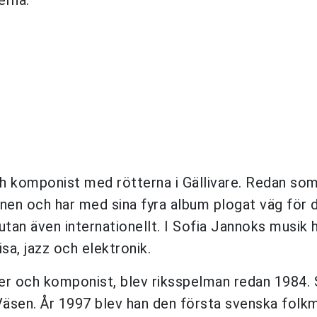
h komponist med rötterna i Gällivare. Redan so
enen och har med sina fyra album plogat väg för 
tan även internationellt. I Sofia Jannoks musik h
a, jazz och elektronik.
ker och komponist, blev riksspelman redan 1984. 
Väsen. År 1997 blev han den första svenska folk