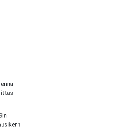
m
denna
ittas
Sin
musikern