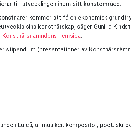
drar till utvecklingen inom sitt konstområde.
o konstnärer kommer att få en ekonomisk grundtr
reutveckla sina konstnärskap, säger Gunilla Kindst
å
Konstnärsnämndens hemsida
.
er stipendium (presentationer av Konstnärsnämn
e i Luleå, är musiker, kompositör, poet, skrib