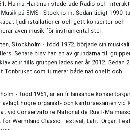
961. Hanna Hartman studerade Radio och Interakt
 Musik på EMS i Stockholm. Sedan tidigt 1990-ta
apat ljudinstallationer och gett konserter och
erar även musik för instrumentalister.
ten, Stockholm - född 1972, började sin musikal
rs. Senare blev han en av grundarna till gruppe
klaviatur tills gruppen lades ner år 2012. Sedan 
t Tonbruket som turnerar både nationellt och
holm - född 1961, är en frilansande konsertorgan
r avlagt högre organist- och kantorsexamen vid 
t vid Conservatoire National de Rueil-Malmaison
k för Wermland Classic Festival, Lahti Organ Fest
erna.