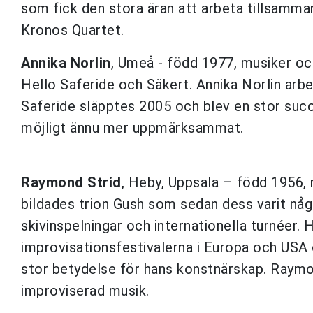
som fick den stora äran att arbeta tillsam
Kronos Quartet.
Annika Norlin
, Umeå - född 1977, musiker o
Hello Saferide och Säkert. Annika Norlin arb
Saferide släpptes 2005 och blev en stor suc
möjligt ännu mer uppmärksammat.
Raymond Strid
, Heby, Uppsala – född 1956
bildades trion Gush som sedan dess varit n
skivinspelningar och internationella turnéer
improvisationsfestivalerna i Europa och USA oc
stor betydelse för hans konstnärskap. Raymond 
improviserad musik.