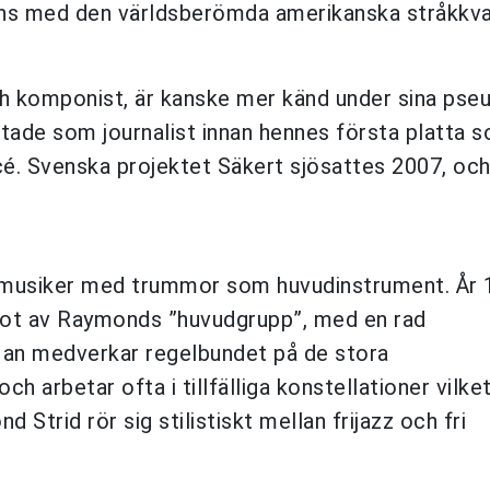
mans med den världsberömda amerikanska stråkkv
ch komponist, är kanske mer känd under sina ps
etade som journalist innan hennes första platta 
cé. Svenska projektet Säkert sjösattes 2007, oc
, musiker med trummor som huvudinstrument. År
ågot av Raymonds ”huvudgrupp”, med en rad
. Han medverkar regelbundet på de stora
h arbetar ofta i tillfälliga konstellationer vilke
Strid rör sig stilistiskt mellan frijazz och fri