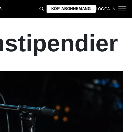
KÖP ABONNEMANG
6
LOGGA IN
onstipendier