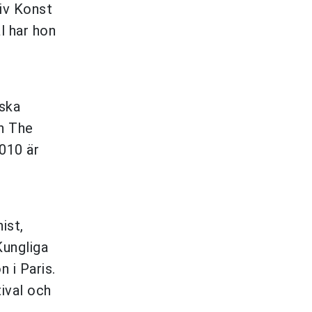
iv Konst
l har hon
iska
n The
2010 är
ist,
Kungliga
 i Paris.
ival och