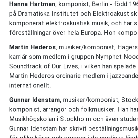
Hanna Hartman
, komponist, Berlin - född 1
på Dramatiska Institutet och Elektroakustisk
komponerat elektroakustisk musik, och har sk
föreställningar över hela Europa. Hon kompon
Martin Hederos
, musiker/komponist, Hägers
karriär som medlem i gruppen Nymphet Noodle
Soundtrack of Our Lives, i vilken han spelade 
Martin Hederos ordinarie medlem i jazzbande
internationellt.
Gunnar Idenstam
, musiker/komponist, Stock
komponist, arrangör och folkmusiker. Han ha
Musikhögskolan i Stockholm och även studera
Gunnar Idenstam har skrivit beställningsmusi
för olika körer och grupper i de nordiska länd