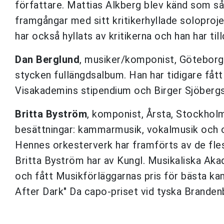
författare. Mattias Alkberg blev känd som sån
framgångar med sitt kritikerhyllade soloproj
har också hyllats av kritikerna och han har till
Dan Berglund
, musiker/komponist, Göteborg 
stycken fullängdsalbum. Han har tidigare fåt
Visakademins stipendium och Birger Sjöbergs
Britta Byström
, komponist, Årsta, Stockhol
besättningar: kammarmusik, vokalmusik och op
Hennes orkesterverk har framförts av de fle
Britta Byström har av Kungl. Musikaliska Aka
och fått Musikförläggarnas pris för bästa k
After Dark" Da capo-priset vid tyska Branden