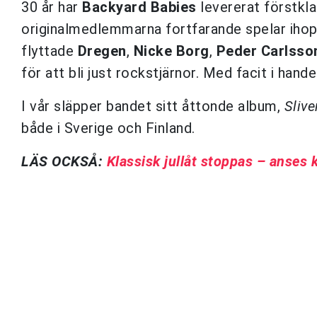
30 år har
Backyard Babies
levererat förstklas
originalmedlemmarna fortfarande spelar ihop e
flyttade
Dregen
,
Nicke Borg
,
Peder Carlsso
för att bli just rockstjärnor. Med facit i hande
I vår släpper bandet sitt åttonde album,
Slive
både i Sverige och Finland.
LÄS OCKSÅ:
Klassisk jullåt stoppas – anses