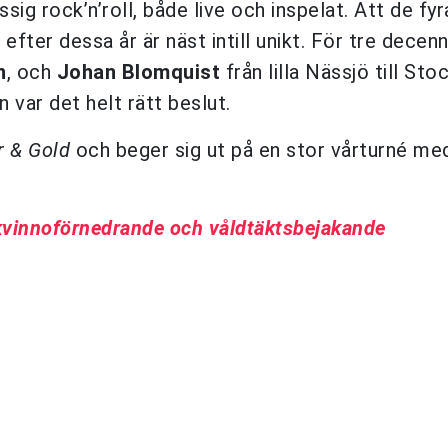
sig rock’n’roll, både live och inspelat. Att de fyr
fter dessa år är näst intill unikt. För tre decen
n
, och
Johan Blomquist
från lilla Nässjö till St
n var det helt rätt beslut.
r & Gold
och beger sig ut på en stor vårturné me
 kvinnoförnedrande och våldtäktsbejakande