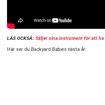
LÄS OCKSÅ:
Säljer sina instrument för att h
Här ser du Backyard Babies nästa år: