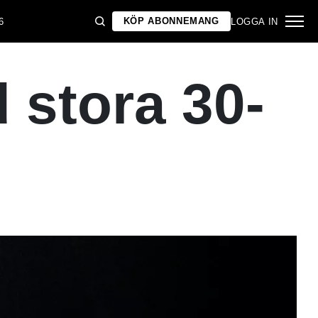
KÖP ABONNEMANG
6
LOGGA IN
 stora 30-