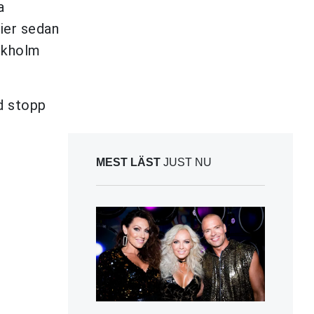
a
nier sedan
ockholm
d stopp
MEST LÄST
JUST NU