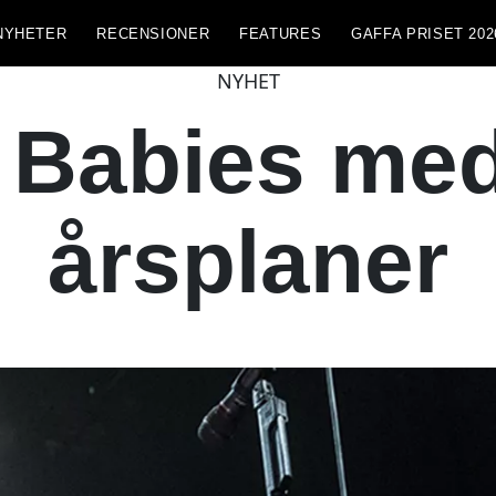
NYHETER
RECENSIONER
FEATURES
GAFFA PRISET 202
NYHET
Babies med
årsplaner