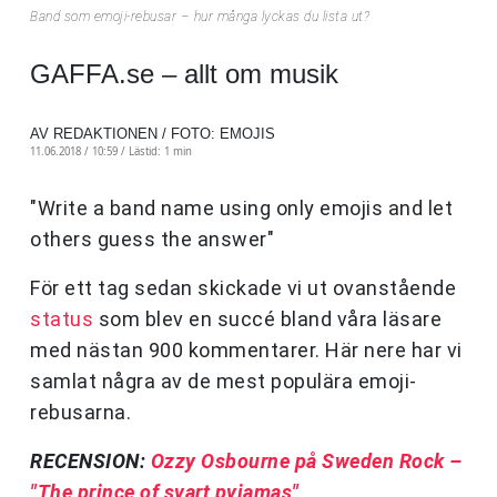
Band som emoji-rebusar – hur många lyckas du lista ut?
GAFFA.se – allt om musik
AV REDAKTIONEN / FOTO: EMOJIS
11.06.2018 / 10:59 /
Lästid: 1 min
"Write a band name using only emojis and let
others guess the answer"
För ett tag sedan skickade vi ut ovanstående
status
som blev en succé bland våra läsare
med nästan 900 kommentarer. Här nere har vi
samlat några av de mest populära emoji-
rebusarna.
RECENSION:
Ozzy Osbourne på Sweden Rock –
"The prince of svart pyjamas"