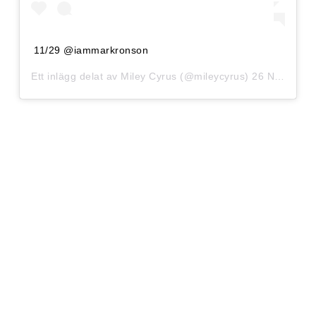
11/29 @iammarkronson
Ett inlägg delat av
Miley Cyrus
(@mileycyrus)
26 Nov 2018 kl. 7:08 PST