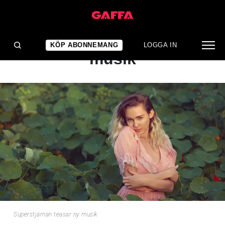
NYHET
Superstjärnan teasar ny
KÖP ABONNEMANG
LOGGA IN
musik
Superstjärnan teasar ny musik