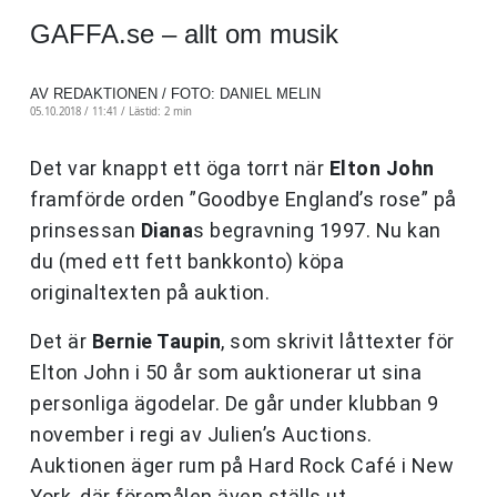
GAFFA.se – allt om musik
AV REDAKTIONEN / FOTO: DANIEL MELIN
05.10.2018 / 11:41 /
Lästid: 2 min
Det var knappt ett öga torrt när
Elton John
framförde orden ”Goodbye England’s rose” på
prinsessan
Diana
s begravning 1997. Nu kan
du (med ett fett bankkonto) köpa
originaltexten på auktion.
Det är
Bernie Taupin
, som skrivit låttexter för
Elton John i 50 år som auktionerar ut sina
personliga ägodelar. De går under klubban 9
november i regi av Julien’s Auctions.
Auktionen äger rum på Hard Rock Café i New
York, där föremålen även ställs ut.