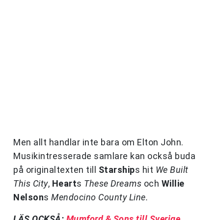
Men allt handlar inte bara om Elton John.
Musikintresserade samlare kan också buda
på originaltexten till
Starship
s hit
We Built
This City
,
Heart
s
These Dreams
och
Willie
Nelson
s
Mendocino County Line.
LÄS OCKSÅ:
Mumford & Sons till Sverige