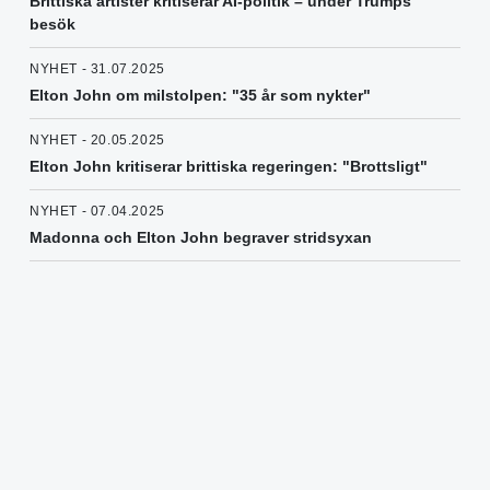
Brittiska artister kritiserar AI-politik – under Trumps
besök
NYHET - 31.07.2025
Elton John om milstolpen: "35 år som nykter"
NYHET - 20.05.2025
Elton John kritiserar brittiska regeringen: "Brottsligt"
NYHET - 07.04.2025
Madonna och Elton John begraver stridsyxan