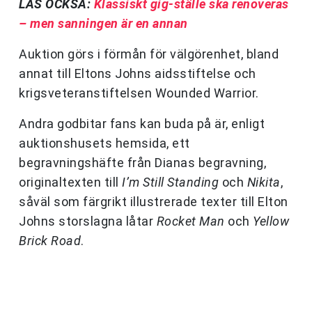
LÄS OCKSÅ:
Klassiskt gig-ställe ska renoveras
– men sanningen är en annan
Auktion görs i förmån för välgörenhet, bland
annat till Eltons Johns aidsstiftelse och
krigsveteranstiftelsen Wounded Warrior.
Andra godbitar fans kan buda på är, enligt
auktionshusets hemsida, ett
begravningshäfte från Dianas begravning,
originaltexten till
I’m Still Standing
och
Nikita
,
såväl som färgrikt illustrerade texter till Elton
Johns storslagna låtar
Rocket Man
och
Yellow
Brick Road
.