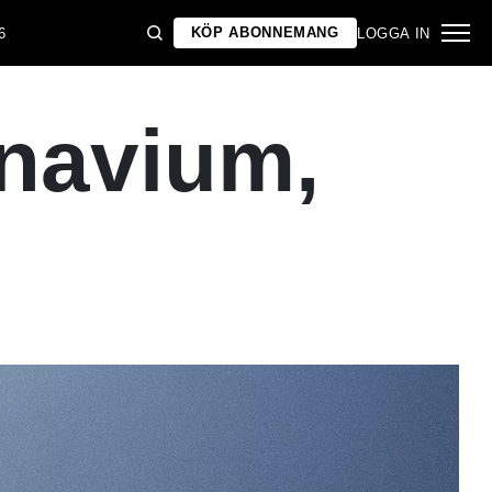
KÖP ABONNEMANG
6
LOGGA IN
inavium,