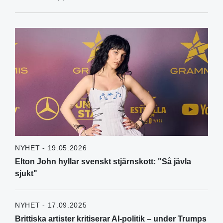
NYHET - 19.05.2026
Elton John hyllar svenskt stjärnskott: "Så jävla
sjukt"
NYHET - 17.09.2025
Brittiska artister kritiserar AI-politik – under Trumps