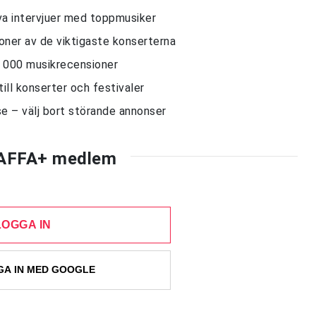
siva intervjuer med toppmusiker
sioner av de viktigaste konserterna
10 000 musikrecensioner
till konserter och festivaler
e – välj bort störande annonser
AFFA+ medlem
LOGGA IN
A IN MED GOOGLE