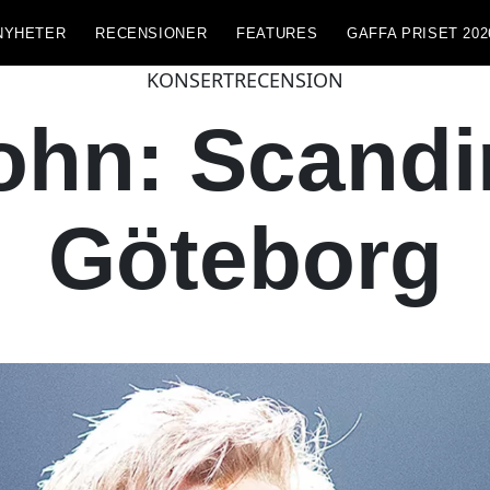
NYHETER
RECENSIONER
FEATURES
GAFFA PRISET 202
KONSERTRECENSION
ohn: Scand
Göteborg