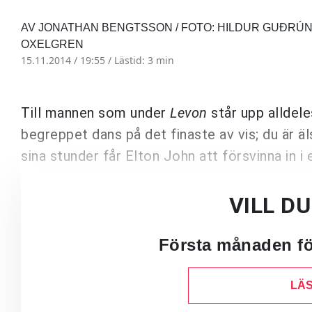
AV JONATHAN BENGTSSON / FOTO: HILDUR GUÐRÚ
OXELGREN
15.11.2014 / 19:55 /
Lästid: 3 min
Till mannen som under
Levon
står upp alldel
begreppet dans på det finaste av vis; du är 
sina stunder får Elton John att försvinna in i 
VILL D
Första månaden för
LÄS