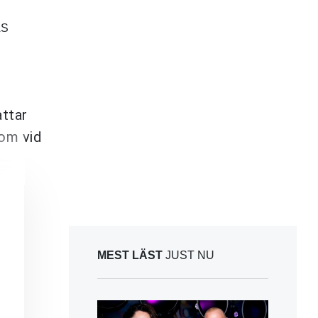
AS
attar
som vid
MEST LÄST
JUST NU