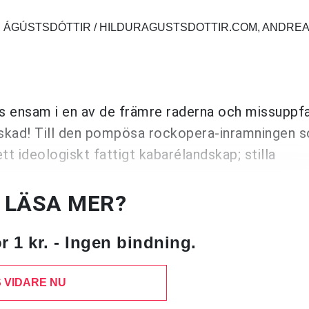
N ÁGÚSTSDÓTTIR / HILDURAGUSTSDOTTIR.COM, ANDRE
es ensam i en av de främre raderna och missuppf
älskad! Till den pompösa rockopera-inramningen 
ett ideologiskt fattigt kabarélandskap; stilla
U LÄSA MER?
 1 kr. - Ingen bindning.
 VIDARE NU